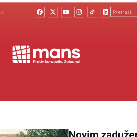
kt
Novim zadužen