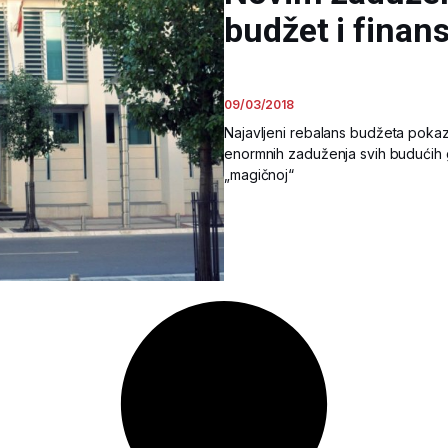
budžet i finans
09/03/2018
Najavljeni rebalans budžeta pokaz
enormnih zaduženja svih budućih ge
„magičnoj“