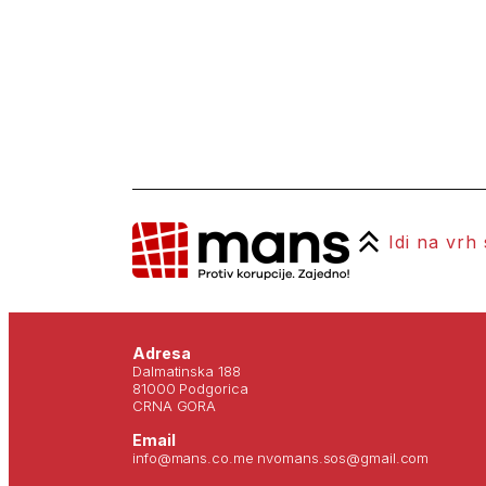
Idi na vrh
Adresa
Dalmatinska 188
81000 Podgorica
CRNA GORA
Email
info@mans.co.me nvomans.sos@gmail.com