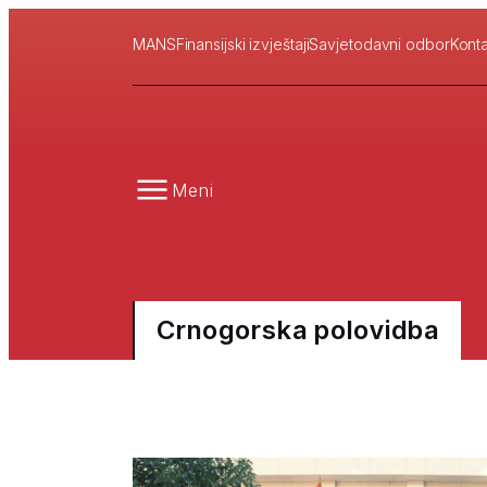
MANS
Finansijski izvještaji
Savjetodavni odbor
Konta
Meni
Crnogorska polovidba