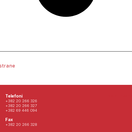
 strane
Posjeti nas 
Telefoni
+382 20 266 326
+382 20 266 327
+382 69 446 094
Fax
+382 20 266 328