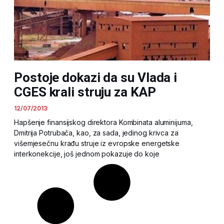
Postoje dokazi da su Vlada i
CGES krali struju za KAP
12/07/2013
Hapšenje finansijskog direktora Kombinata aluminijuma,
Dmitrija Potrubača, kao, za sada, jedinog krivca za
višemjesečnu krađu struje iz evropske energetske
interkonekcije, još jednom pokazuje do koje