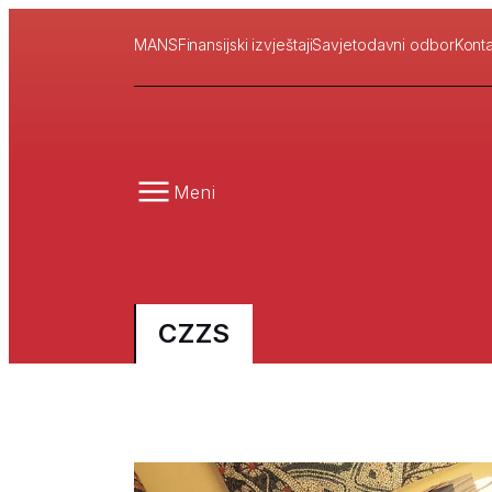
MANS
Finansijski izvještaji
Savjetodavni odbor
Konta
Meni
CZZS