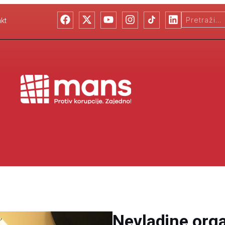
kt
Nevladine orga