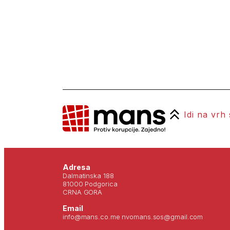
Idi na vrh
Adresa
Dalmatinska 188
81000 Podgorica
CRNA GORA
Email
info@mans.co.me nvomans.sos@gmail.com