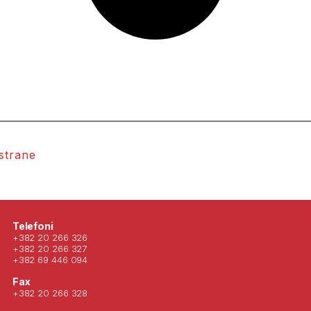
 strane
Posjeti nas 
Telefoni
+382 20 266 326
+382 20 266 327
+382 69 446 094
Fax
+382 20 266 328