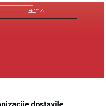
/
MNE
ENG
nizacije dostavile