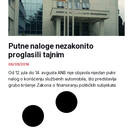
Putne naloge nezakonito
proglasili tajnim
06/09/2016
Od 12. jula do 14. avgusta ANB nije objavila nijedan putni
nalog o korišćenju službenih automobila, što predstavlja
grubo kršenje Zakona o finansiranju političkih subjekata