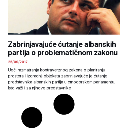
Zabrinjavajuće ćutanje albanskih
partija o problematičnom zakonu
25/09/2017
Uoči razmatranja kontraverznog zakona o planiranju
prostora i izgradnji objekata zabrinjavajuće je ćutanje
predstavnika albanskih partija u crnogorskom parlamentu.
Isto važi i za njihove predstavnike