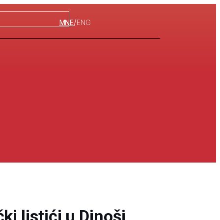
/
MNE
ENG
i listići u Dinoši,