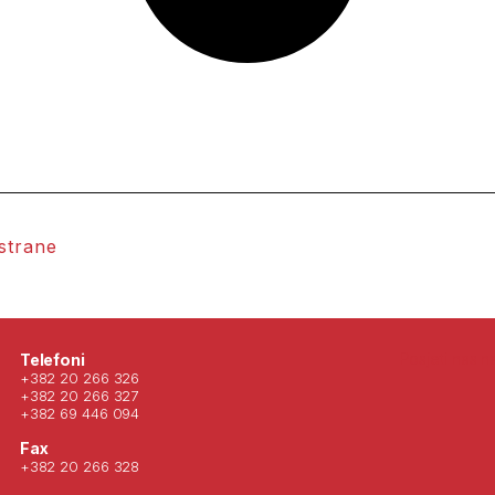
 strane
Posjeti nas 
Telefoni
+382 20 266 326
+382 20 266 327
+382 69 446 094
Fax
+382 20 266 328