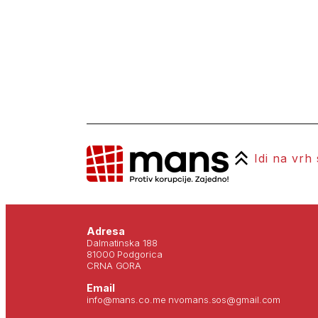
Idi na vrh
Adresa
Dalmatinska 188
81000 Podgorica
CRNA GORA
Email
info@mans.co.me nvomans.sos@gmail.com