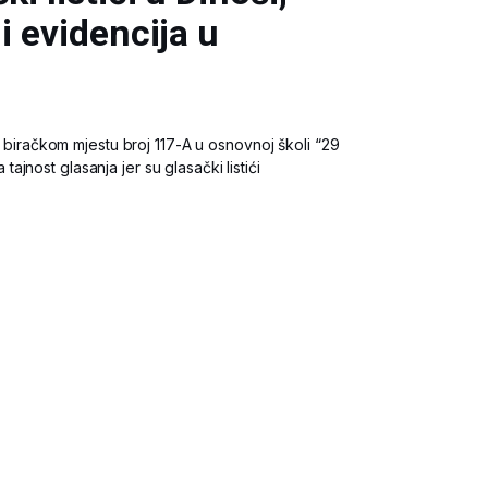
i evidencija u
na biračkom mjestu broj 117-A u osnovnoj školi “29
jnost glasanja jer su glasački listići