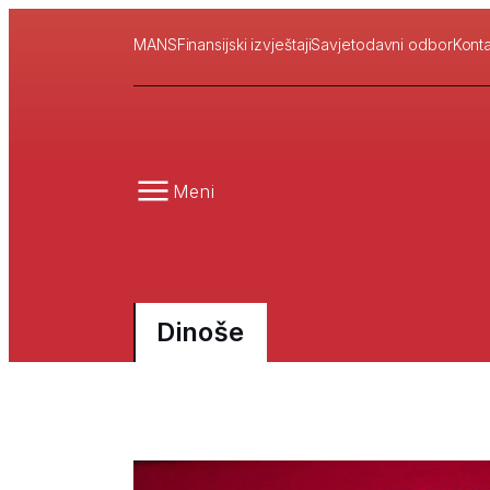
MANS
Finansijski izvještaji
Savjetodavni odbor
Konta
Meni
Dinoše