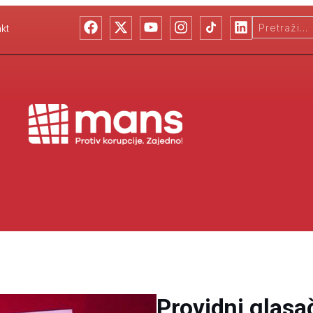
kt
Providni glasačk