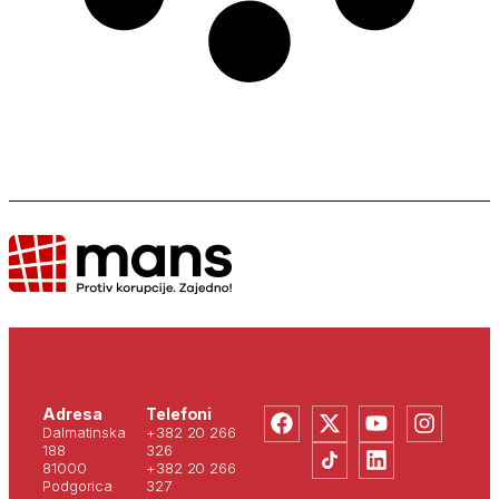
Adresa
Telefoni
Dalmatinska
+382 20 266
188
326
81000
+382 20 266
Podgorica
327