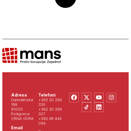
Adresa
Telefoni
Dalmatinska
+382 20 266
188
326
81000
+382 20 266
Podgorica
327
CRNA GORA
+382 69 446
094
Email