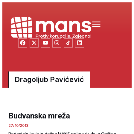
Dragoljub Pavićević
Budvanska mreža
27/10/2013
Podaci do kojih je došao MANS pokazuju da je Opština