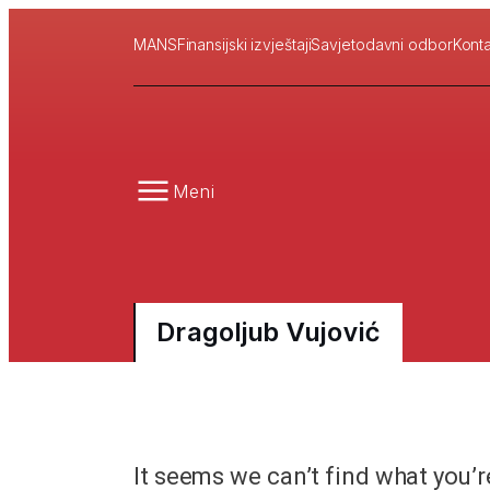
MANS
Finansijski izvještaji
Savjetodavni odbor
Konta
Meni
Dragoljub Vujović
It seems we can’t find what you’r