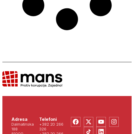
Adresa
Telefoni
Dalmatinska
+382 20 266
188
326
81000
+382 20 266