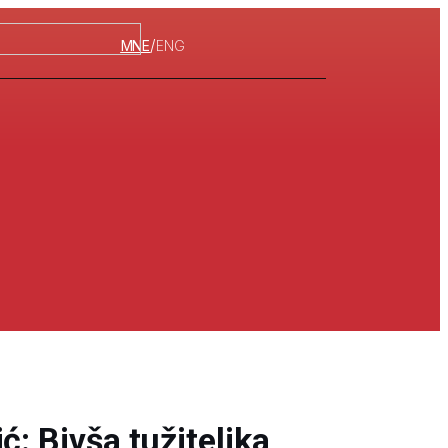
/
MNE
ENG
ć: Bivša tužiteljka