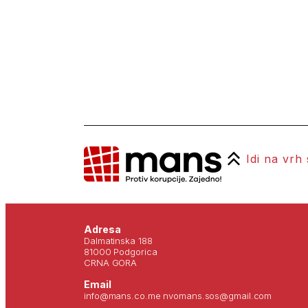
Idi na vrh
Adresa
Dalmatinska 188
81000 Podgorica
CRNA GORA
Email
info@mans.co.me nvomans.sos@gmail.com