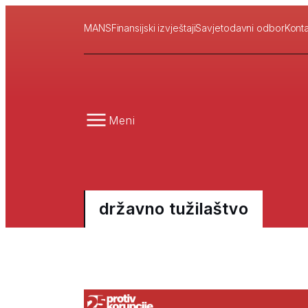
MANS
Finansijski izvještaji
Savjetodavni odbor
Konta
Meni
državno tužilaštvo