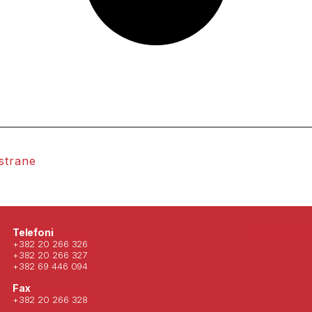
 strane
Posjeti nas 
Telefoni
+382 20 266 326
+382 20 266 327
+382 69 446 094
Fax
+382 20 266 328