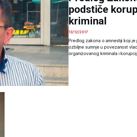
podstiče korup
kriminal
13/12/2017
Predlog zakona o amnestiji koji j
ozbiljne sumnje u povezanost vlada
organizovanog kriminala i korupci