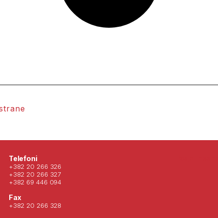
 strane
Posjeti nas 
Telefoni
+382 20 266 326
+382 20 266 327
+382 69 446 094
Fax
+382 20 266 328