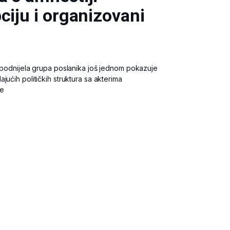
ciju i organizovani
e podnijela grupa poslanika još jednom pokazuje
jućih političkih struktura sa akterima
je