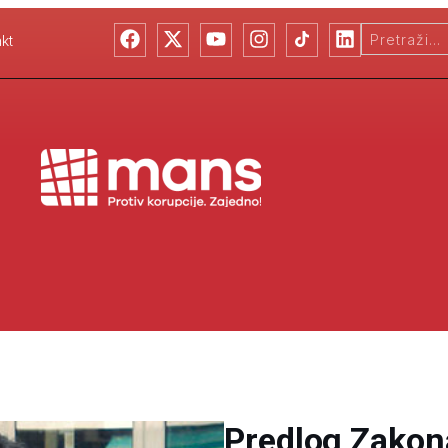
kt
Predlog Zakona