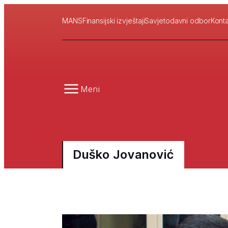
MANS
Finansijski izvještaji
Savjetodavni odbor
Konta
Meni
Duško Jovanović