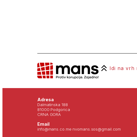
Idi na vrh
Adresa
Dalmatinska 188
81000 Podgorica
CRNA GORA
Email
info@mans.co.me nvomans.sos@gmail.com