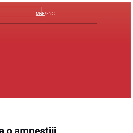
/
MNE
ENG
 o amnestiji