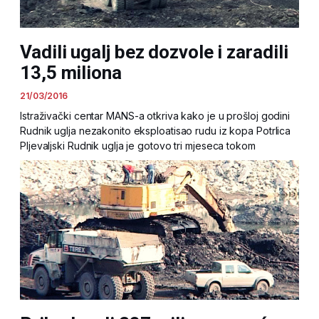
Vadili ugalj bez dozvole i zaradili
13,5 miliona
21/03/2016
Istraživački centar MANS-a otkriva kako je u prošloj godini
Rudnik uglja nezakonito eksploatisao rudu iz kopa Potrlica
Pljevaljski Rudnik uglja je gotovo tri mjeseca tokom