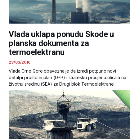
Vlada uklapa ponudu Skode u
planska dokumenta za
termoelektranu
23/03/2016
Vlada Crne Gore obavezna je da izradi potpuno novi
detaljni prostorni plan (DPP) i stratešku procjenu uticaja na
životnu sredinu (SEA) za Drugi blok Termoelektrane