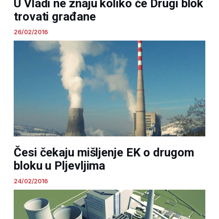
U Vladi ne znaju koliko će Drugi blok
trovati građane
26/02/2016
Česi čekaju mišljenje EK o drugom
bloku u Pljevljima
24/02/2016