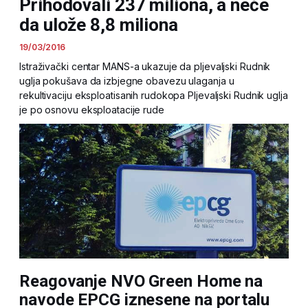
Prihodovali 237 miliona, a neće
da ulože 8,8 miliona
19/03/2016
Istraživački centar MANS-a ukazuje da pljevaljski Rudnik
uglja pokušava da izbjegne obavezu ulaganja u
rekultivaciju eksploatisanih rudokopa Pljevaljski Rudnik uglja
je po osnovu eksploatacije rude
Reagovanje NVO Green Home na
navode EPCG iznesene na portalu