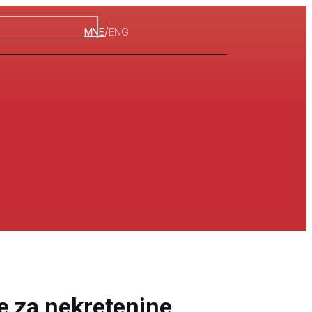
/
MNE
ENG
e za nekretenine