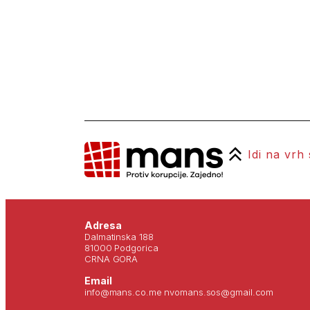
Idi na vrh
Adresa
Dalmatinska 188
81000 Podgorica
CRNA GORA
Email
info@mans.co.me nvomans.sos@gmail.com