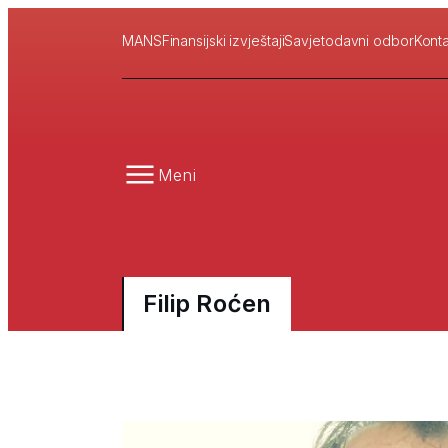
MANS
Finansijski izvještaji
Savjetodavni odbor
Konta
Meni
Filip Roćen