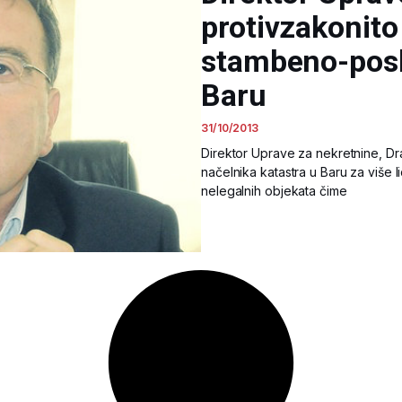
protivzakonito 
stambeno-posl
Baru
31/10/2013
Direktor Uprave za nekretnine, Dr
načelnika katastra u Baru za više l
nelegalnih objekata čime