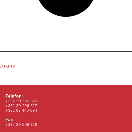
 strane
Posjeti nas 
Telefoni
+382 20 266 326
+382 20 266 327
+382 69 446 094
Fax
+382 20 266 328