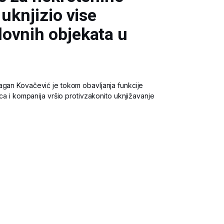
uknjizio vise
ovnih objekata u
agan Kovačević je tokom obavljanja funkcije
ica i kompanija vršio protivzakonito uknjižavanje