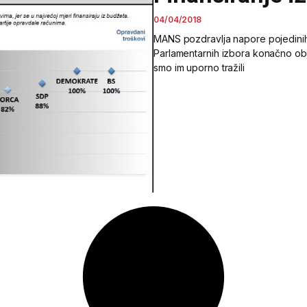
04/04/2018
MANS pozdravlja napore pojedinih 
Parlamentarnih izbora konačno obj
smo im uporno tražili