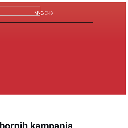
/
MNE
ENG
zbornih kampanja