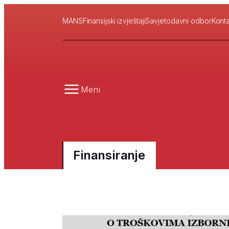
MANS
Finansijski izvještaji
Savjetodavni odbor
Konta
Meni
Finansiranje