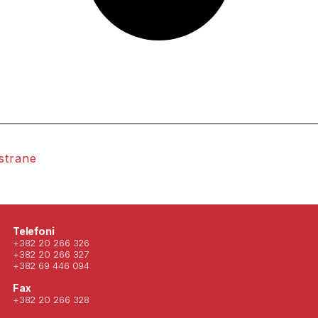
 strane
Posjeti nas 
Telefoni
+382 20 266 326
+382 20 266 327
+382 69 446 094
Fax
+382 20 266 328