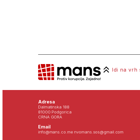
Idi na vrh
Adresa
Dalmatinska 188
81000 Podgorica
CRNA GORA
Email
info@mans.co.me nvomans.sos@gmail.com