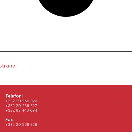
 strane
Posjeti nas 
Telefoni
+382 20 266 326
+382 20 266 327
+382 69 446 094
Fax
+382 20 266 328