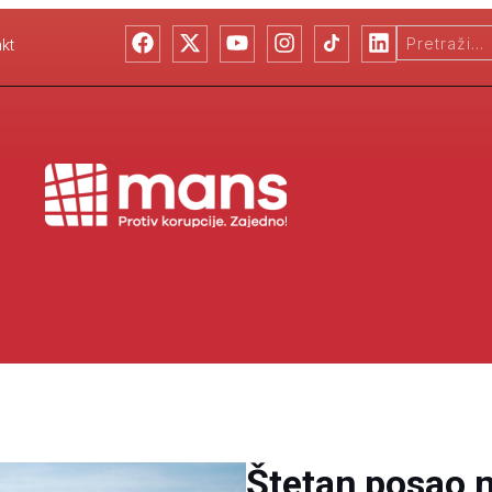
kt
Štetan posao 