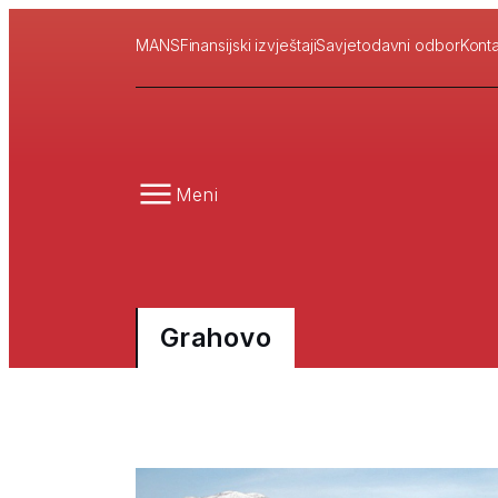
MANS
Finansijski izvještaji
Savjetodavni odbor
Konta
Meni
Grahovo