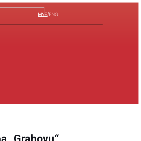
/
MNE
ENG
na „Grahovu“