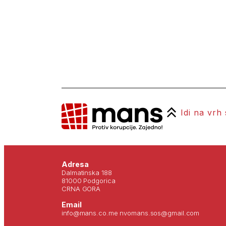
Idi na vrh
Adresa
Dalmatinska 188
81000 Podgorica
CRNA GORA
Email
info@mans.co.me nvomans.sos@gmail.com