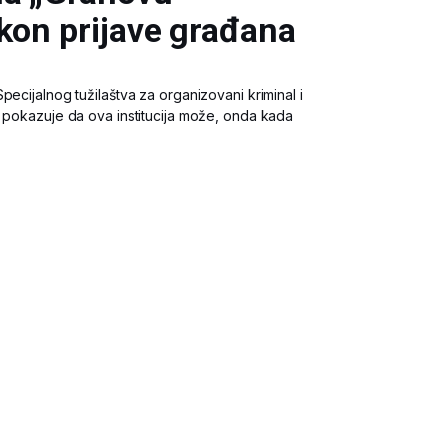
kon prijave građana
pecijalnog tužilaštva za organizovani kriminal i
a pokazuje da ova institucija može, onda kada