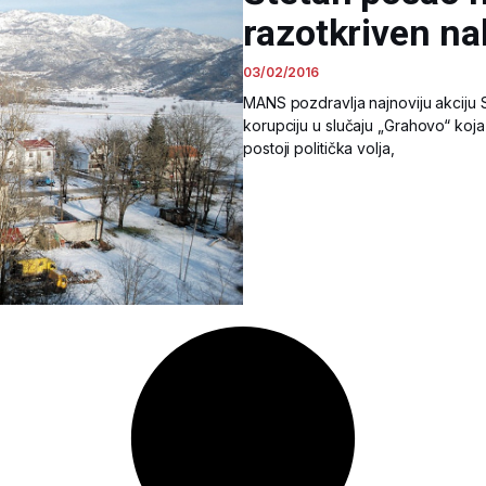
razotkriven na
03/02/2016
MANS pozdravlja najnoviju akciju S
korupciju u slučaju „Grahovo“ koj
postoji politička volja,