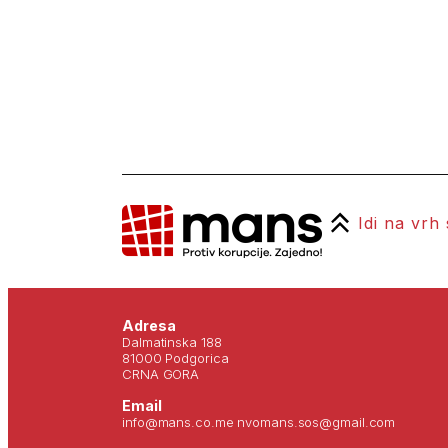
Idi na vrh
Adresa
Dalmatinska 188
81000 Podgorica
CRNA GORA
Email
info@mans.co.me nvomans.sos@gmail.com