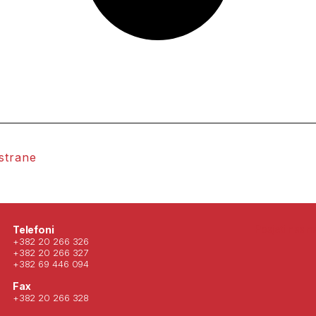
 strane
Posjeti nas 
Telefoni
+382 20 266 326
+382 20 266 327
+382 69 446 094
Fax
+382 20 266 328