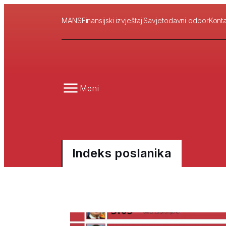
MANS
Finansijski izvještaji
Savjetodavni odbor
Konta
Meni
Indeks poslanika