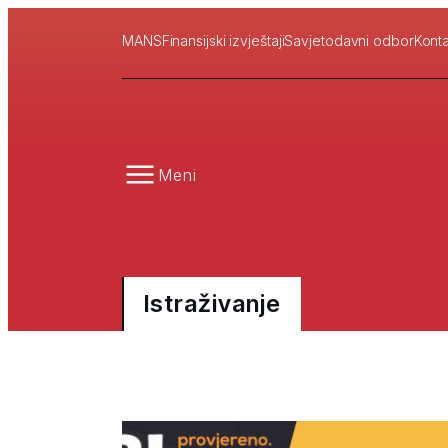
MANS
Finansijski izvještaji
Savjetodavni odbor
Konta
Meni
Istraživanje