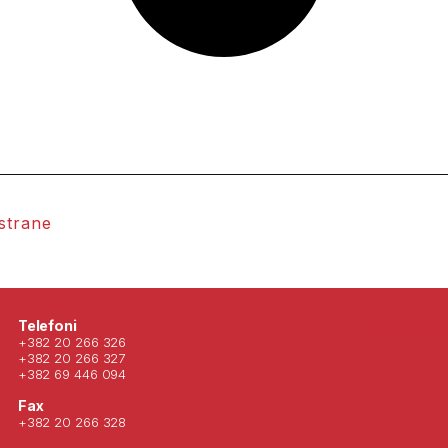
 strane
Posjeti nas 
Telefoni
+382 20 266 326
+382 20 266 327
+382 69 446 094
Fax
+382 20 266 328