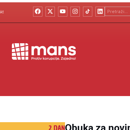
kt
Obuka za novi