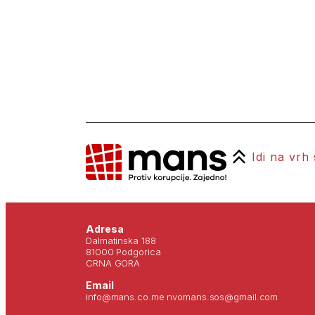
Idi na vrh
Adresa
Dalmatinska 188
81000 Podgorica
CRNA GORA
Email
info@mans.co.me nvomans.sos@gmail.com