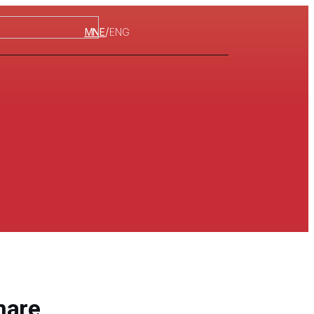
/
MNE
ENG
nare