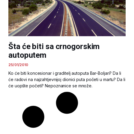
Šta će biti sa crnogorskim
autoputem
25/01/2010
Ko će biti koncesionar i graditelj autoputa Bar-Boljari? Da li
će radovi na najzahtjevnijoj dionici puta početi u martu? Da li
će uopšte početi? Nepoznanice se množe.