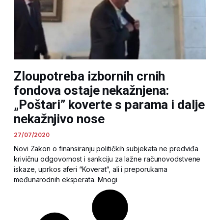
Zloupotreba izbornih crnih
fondova ostaje nekažnjena:
„Poštari” koverte s parama i dalje
nekažnjivo nose
27/07/2020
Novi Zakon o finansiranju političkih subjekata ne predviđa
krivičnu odgovornost i sankciju za lažne računovodstvene
iskaze, uprkos aferi “Koverat“, ali i preporukama
međunarodnih eksperata. Mnogi