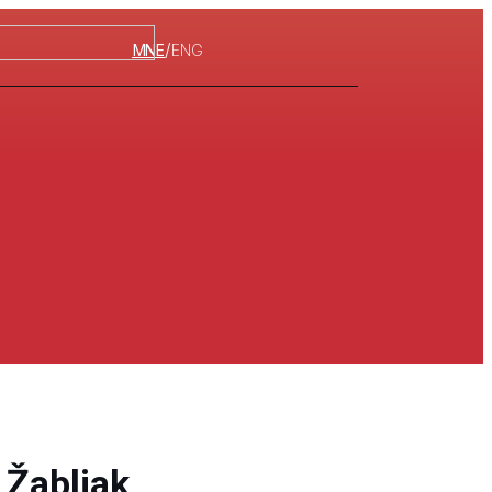
/
MNE
ENG
 Žabljak