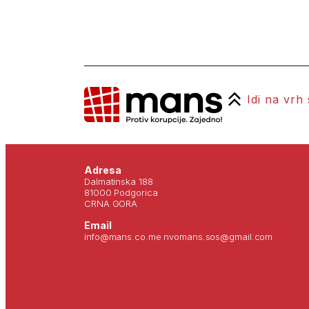
Idi na vrh
Adresa
Dalmatinska 188
81000 Podgorica
CRNA GORA
Email
info@mans.co.me nvomans.sos@gmail.com