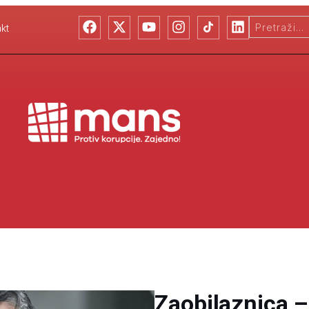
kt
Zaobilaznica –