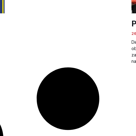
P
26
Di
ob
za
na