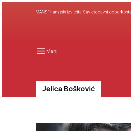
MANS
Finansijski izvještaji
Savjetodavni odbor
Konta
Meni
Jelica Bošković