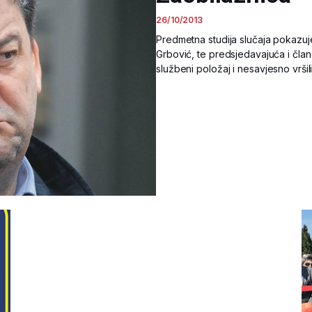
26/10/2013
Predmetna studija slučaja pokazuje
Grbović, te predsjedavajuća i člano
službeni položaj i nesavjesno vršil