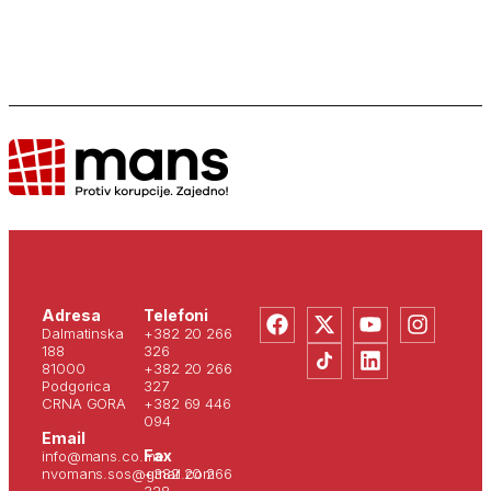
Adresa
Telefoni
Dalmatinska
+382 20 266
188
326
81000
+382 20 266
Podgorica
327
CRNA GORA
+382 69 446
094
Email
Fax
info@mans.co.me
nvomans.sos@gmail.com
+382 20 266