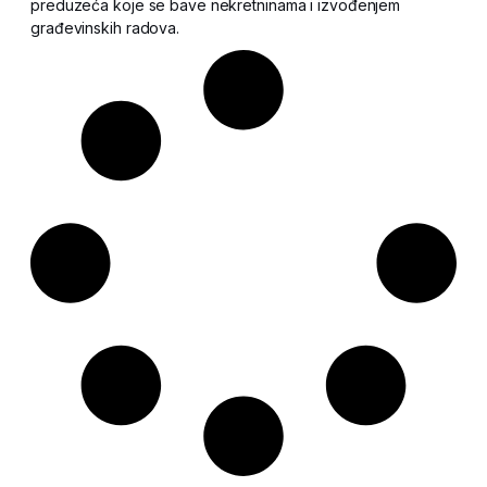
preduzeća koje se bave nekretninama i izvođenjem
građevinskih radova.