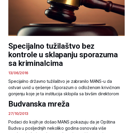
Specijalno tužilaštvo bez
kontrole u sklapanju sporazuma
sa kriminalcima
13/06/2016
Specijalno državno tužilaštvo je zabranilo MANS-u da
ostvari uvid u rješenje i Sporazum o odloženom krivičnom
gonjenju koje je ta institucija sklopila sa bivšim direktorom
Budvanska mreža
27/10/2013
Podaci do kojih je došao MANS pokazuju da je Opština
Budva u posljednjih nekoliko godina osnovala više