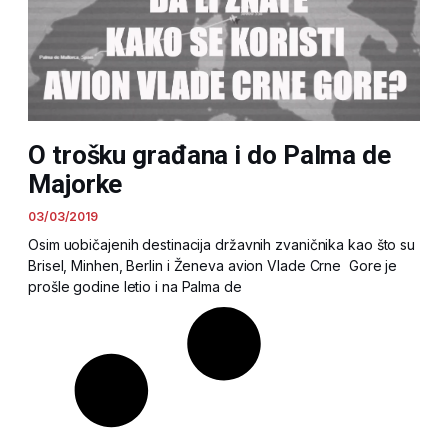
O trošku građana i do Palma de
Majorke
03/03/2019
Osim uobičajenih destinacija državnih zvaničnika kao što su
Brisel, Minhen, Berlin i Ženeva avion Vlade Crne Gore je
prošle godine letio i na Palma de