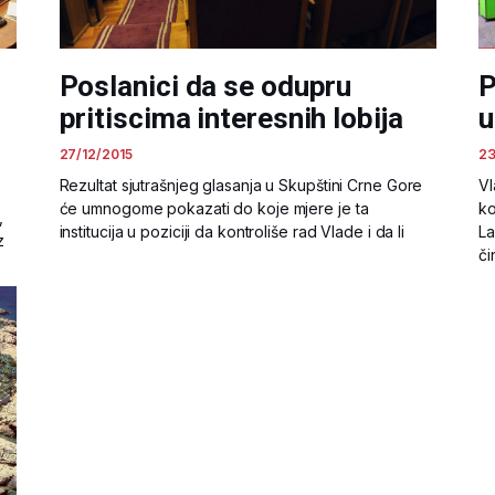
Poslanici da se odupru
P
pritiscima interesnih lobija
u
27/12/2015
23
Rezultat sjutrašnjeg glasanja u Skupštini Crne Gore
Vl
će umnogome pokazati do koje mjere je ta
ko
,
institucija u poziciji da kontroliše rad Vlade i da li
La
z
či