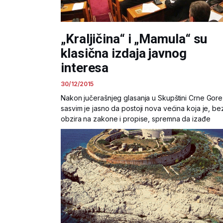
„Kraljičina“ i „Mamula“ su
klasična izdaja javnog
interesa
30/12/2015
Nakon jučerašnjeg glasanja u Skupštini Crne Gore
sasvim je jasno da postoji nova većina koja je, be
obzira na zakone i propise, spremna da izađe