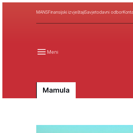
MANS
Finansijski izvještaji
Savjetodavni odbor
Konta
Meni
Mamula