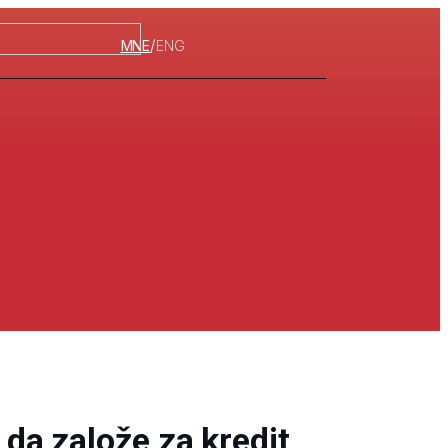
/
MNE
ENG
a založe za kredit