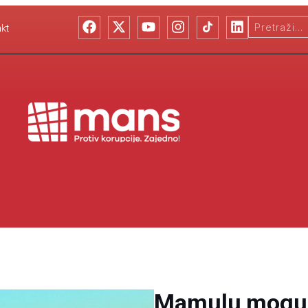
kt
Mamulu mogu d