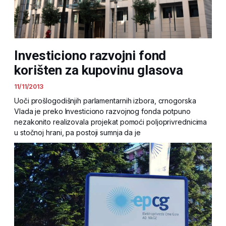
Investiciono razvojni fond
korišten za kupovinu glasova
11/11/2013
Uoči prošlogodišnjih parlamentarnih izbora, crnogorska
Vlada je preko Investiciono razvojnog fonda potpuno
nezakonito realizovala projekat pomoći poljoprivrednicima
u stočnoj hrani, pa postoji sumnja da je