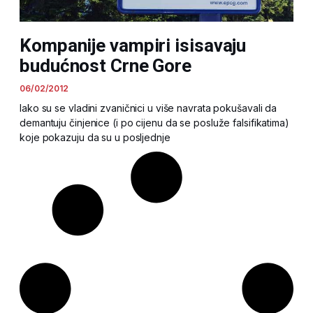
Kompanije vampiri isisavaju
budućnost Crne Gore
06/02/2012
Iako su se vladini zvaničnici u više navrata pokušavali da
demantuju činjenice (i po cijenu da se posluže falsifikatima)
koje pokazuju da su u posljednje