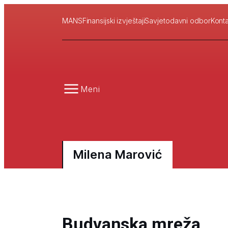
MANS
Finansijski izvještaji
Savjetodavni odbor
Konta
Meni
Milena Marović
Budvanska mreža