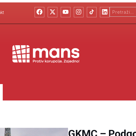
kt
GKMC – Podgo