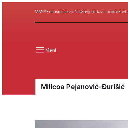
MANS
Finansijski izvještaji
Savjetodavni odbor
Konta
Meni
Milicoa Pejanović-Đurišić