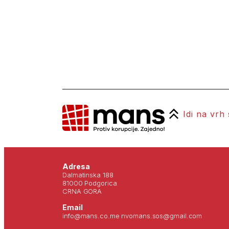
Idi na vrh
Adresa
Dalmatinska 188
81000 Podgorica
CRNA GORA
Email
info@mans.co.me nvomans.sos@gmail.com