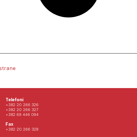
 strane
Posjeti nas 
Telefoni
+382 20 266 326
+382 20 266 327
+382 69 446 094
Fax
+382 20 266 328