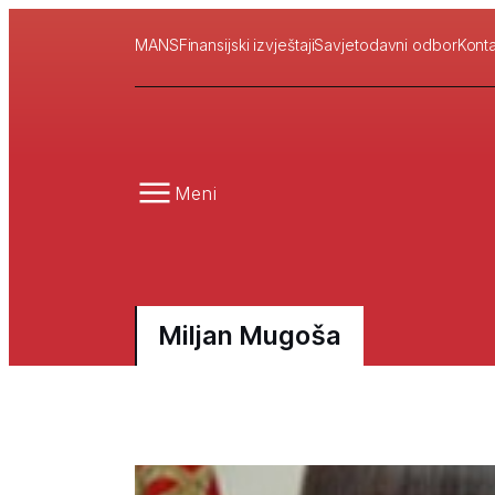
MANS
Finansijski izvještaji
Savjetodavni odbor
Konta
Meni
Miljan Mugoša