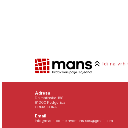
Idi na vrh
Adresa
Dalmatinska 188
81000 Podgorica
CRNA GORA
Email
info@mans.co.me nvomans.sos@gmail.com