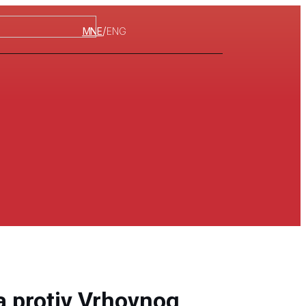
/
MNE
ENG
va protiv Vrhovnog