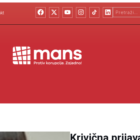
kt
Krivična prija