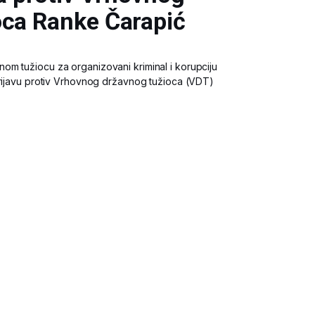
oca Ranke Čarapić
m tužiocu za organizovani kriminal i korupciju
prijavu protiv Vrhovnog državnog tužioca (VDT)