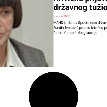
državnog tuži
02/04/2012
MANS je danas Specijalnom državno
Đurđini Ivanović podnio krivičnu 
Ranke Čarapić zbog sumnje