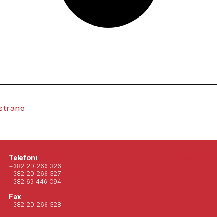
 strane
Posjeti nas 
Telefoni
+382 20 266 326
+382 20 266 327
+382 69 446 094
Fax
+382 20 266 328