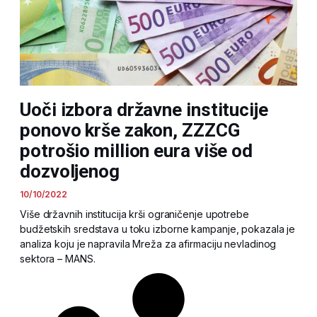
Uoči izbora državne institucije
ponovo krše zakon, ZZZCG
potrošio million eura više od
dozvoljenog
10/10/2022
Više državnih institucija krši ograničenje upotrebe
budžetskih sredstava u toku izborne kampanje, pokazala je
analiza koju je napravila Mreža za afirmaciju nevladinog
sektora – MANS.