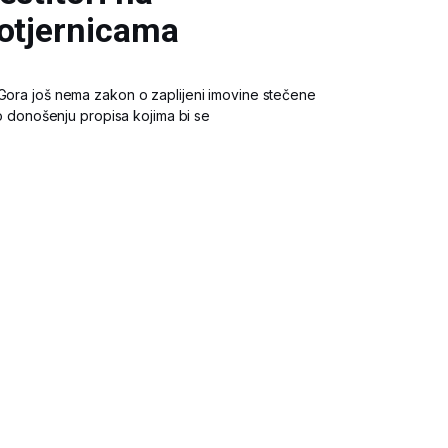
potjernicama
 Gora još nema zakon o zaplijeni imovine stečene
e o donošenju propisa kojima bi se