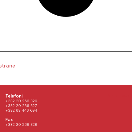
 strane
Posjeti nas 
Telefoni
+382 20 266 326
+382 20 266 327
+382 69 446 094
Fax
+382 20 266 328