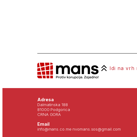
Idi na vrh
Adresa
Dalmatinska 188
81000 Podgorica
CRNA GORA
Email
info@mans.co.me nvomans.sos@gmail.com