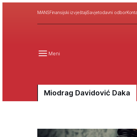
MANS
Finansijski izvještaji
Savjetodavni odbor
Konta
Meni
Miodrag Davidović Daka