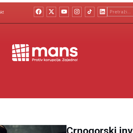
kt
Crnogorski inv