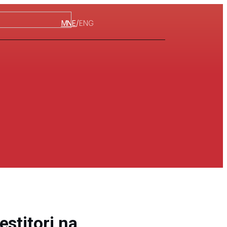
/
MNE
ENG
estitori na