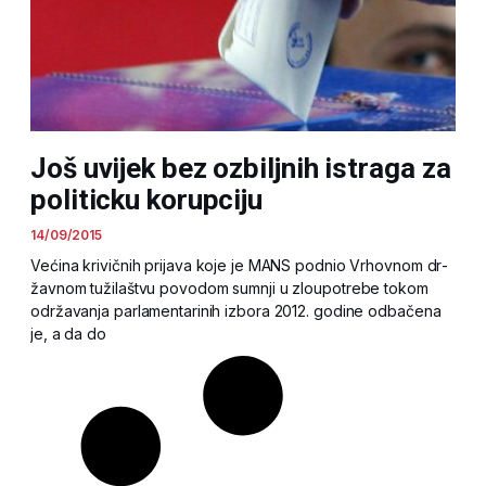
Još uvijek bez ozbiljnih istraga za
politicku korupciju
14/09/2015
Ve­ći­na kri­vič­nih pri­ja­va ko­je je MANS pod­nio Vr­hov­nom dr­
žav­nom tu­ži­la­štvu po­vo­dom sum­nji u zlo­u­po­tre­be to­kom
odr­ža­va­nja par­la­men­ta­ri­nih iz­bo­ra 2012. go­di­ne od­ba­če­na
je, a da do