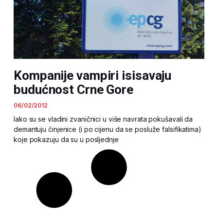
Kompanije vampiri isisavaju
budućnost Crne Gore
06/02/2012
Iako su se vladini zvaničnici u više navrata pokušavali da
demantuju činjenice (i po cijenu da se posluže falsifikatima)
koje pokazuju da su u posljednje