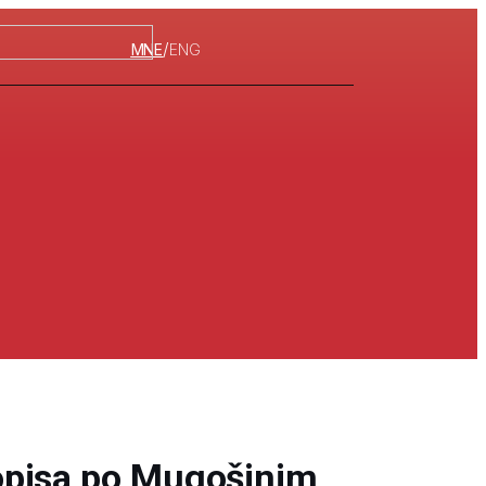
/
MNE
ENG
opisa po Mugošinim