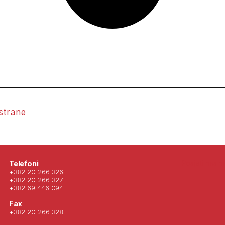
 strane
Posjeti nas 
Telefoni
+382 20 266 326
+382 20 266 327
+382 69 446 094
Fax
+382 20 266 328