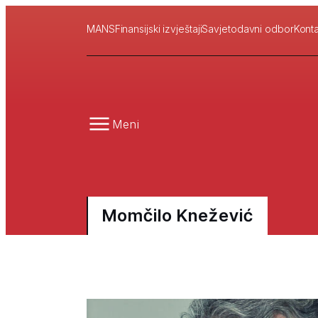
MANS
Finansijski izvještaji
Savjetodavni odbor
Konta
Meni
Momčilo Knežević