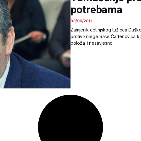
potrebama
03/06/2011
Zamjenik cetinjskog tužioca Duško
protiv kolege Saše Čađenovića koj
položaj i nesavjesno