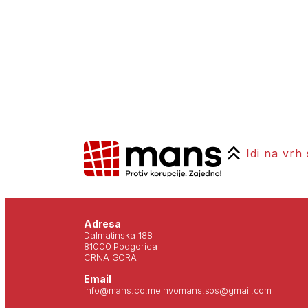
Idi na vrh
Adresa
Dalmatinska 188
81000 Podgorica
CRNA GORA
Email
info@mans.co.me nvomans.sos@gmail.com