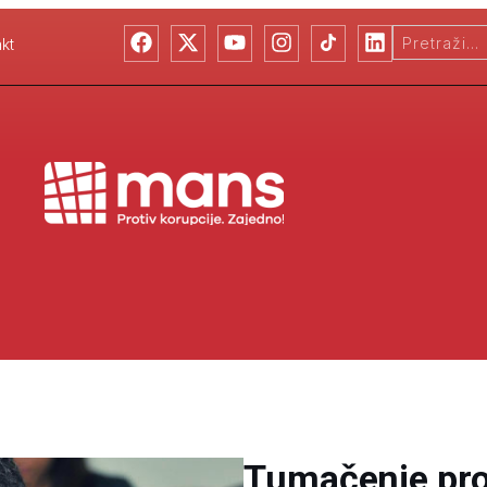
kt
Tumačenje pr