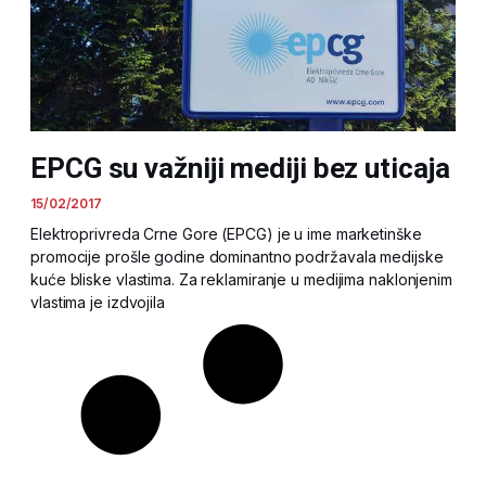
EPCG su važniji mediji bez uticaja
15/02/2017
Elektroprivreda Crne Gore (EPCG) je u ime marketinške
promocije prošle godine dominantno podržavala medijske
kuće bliske vlastima. Za reklamiranje u medijima naklonjenim
vlastima je izdvojila