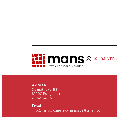
Idi na vrh
Adresa
Dalmatinska 188
81000 Podgorica
CRNA GORA
Email
info@mans.co.me nvomans.sos@gmail.com