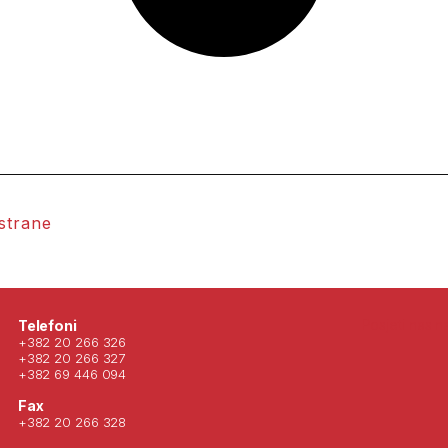
 strane
Posjeti nas 
Telefoni
+382 20 266 326
+382 20 266 327
+382 69 446 094
Fax
+382 20 266 328