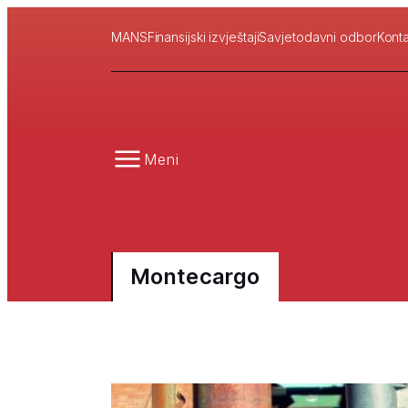
MANS
Finansijski izvještaji
Savjetodavni odbor
Konta
Meni
Montecargo