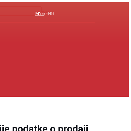
/
MNE
ENG
rije podatke o prodaji