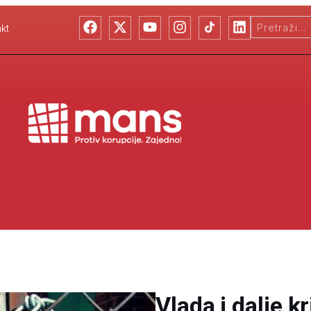
kt
Vlada i dalje k