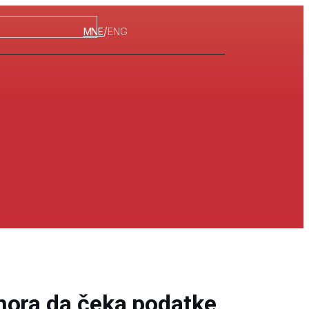
/
MNE
ENG
mora da čeka podatke