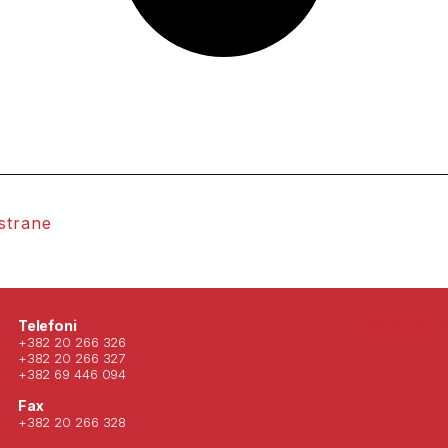
 strane
Posjeti nas 
Telefoni
+382 20 266 326
+382 20 266 327
+382 69 446 094
Fax
+382 20 266 328