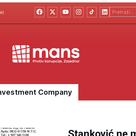
kt
 Investment Company
Stanković ne 