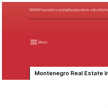
MANS
Finansijski izvještaji
Savjetodavni odbor
Konta
Meni
Montenegro Real Estate