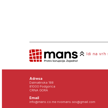
Idi na vrh
Adresa
Dalmatinska 188
81000 Podgorica
CRNA GORA
Email
info@mans.co.me nvomans.sos@gmail.com