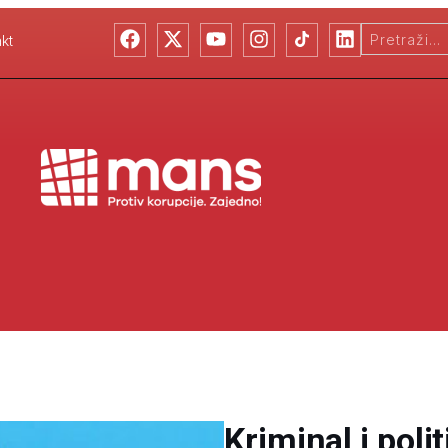
kt
Kriminal i polit