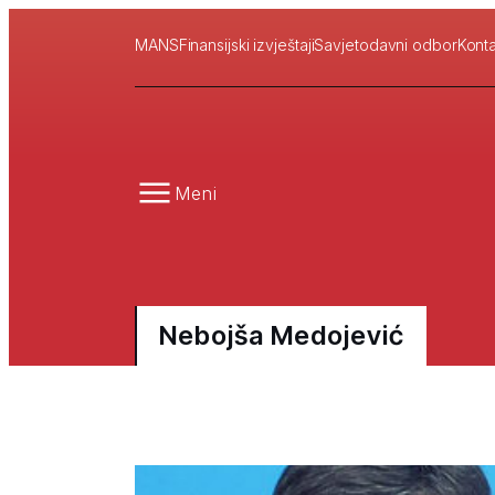
MANS
Finansijski izvještaji
Savjetodavni odbor
Konta
Meni
Nebojša Medojević