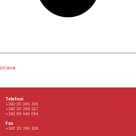
 strane
Posjeti nas 
Telefoni
+382 20 266 326
+382 20 266 327
+382 69 446 094
Fax
+382 20 266 328