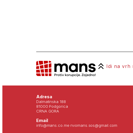
Idi na vrh
Adresa
Dalmatinska 188
81000 Podgorica
CRNA GORA
Email
info@mans.co.me nvomans.sos@gmail.com