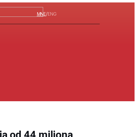
/
MNE
ENG
a od 44 miliona