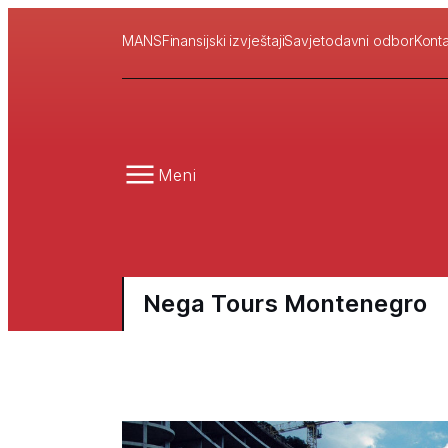
MANS
Finansijski izvještaji
Savjetodavni odbor
Konta
Meni
Nega Tours Montenegro