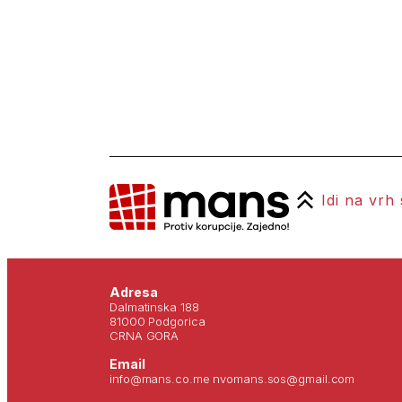
Idi na vrh
Adresa
Dalmatinska 188
81000 Podgorica
CRNA GORA
Email
info@mans.co.me nvomans.sos@gmail.com