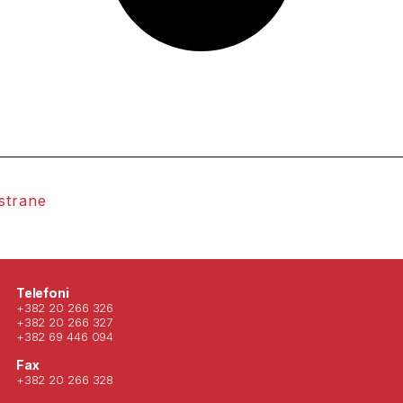
 strane
Posjeti nas 
Telefoni
+382 20 266 326
+382 20 266 327
+382 69 446 094
Fax
+382 20 266 328