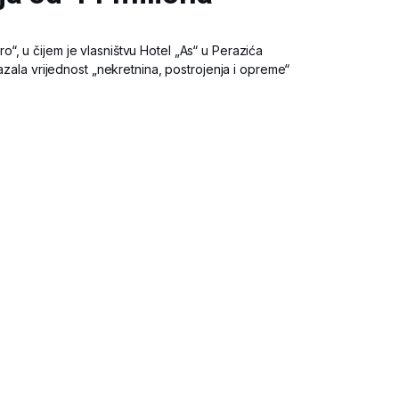
, u čijem je vlasništvu Hotel „As“ u Perazića
azala vrijednost „nekretnina, postrojenja i opreme“