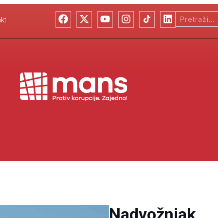
kt
Nadvožnjak