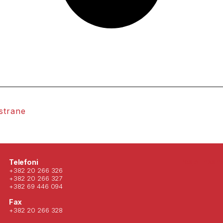
 strane
Posjeti nas 
Telefoni
+382 20 266 326
+382 20 266 327
+382 69 446 094
Fax
+382 20 266 328