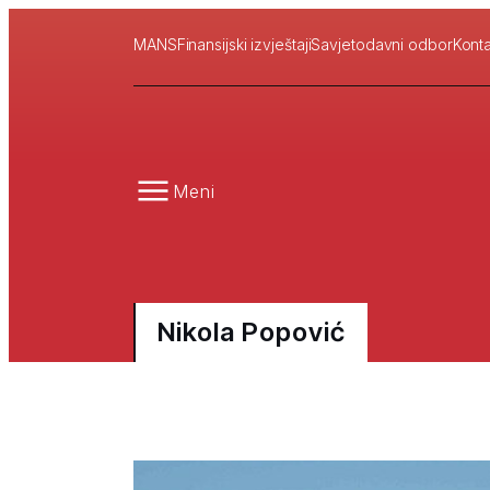
MANS
Finansijski izvještaji
Savjetodavni odbor
Konta
Meni
Nikola Popović