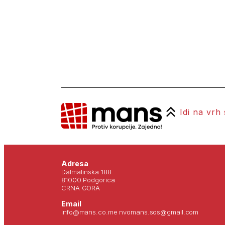
Idi na vrh
Adresa
Dalmatinska 188
81000 Podgorica
CRNA GORA
Email
info@mans.co.me nvomans.sos@gmail.com