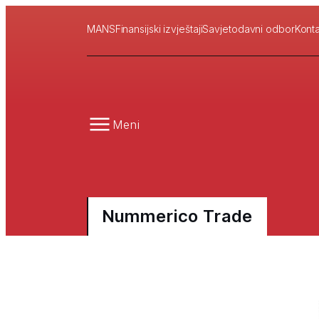
MANS
Finansijski izvještaji
Savjetodavni odbor
Konta
Meni
Nummerico Trade