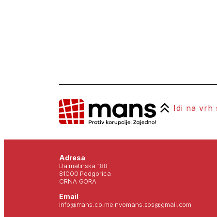
Idi na vrh
Adresa
Dalmatinska 188
81000 Podgorica
CRNA GORA
Email
info@mans.co.me nvomans.sos@gmail.com