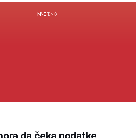
/
MNE
ENG
mora da čeka podatke