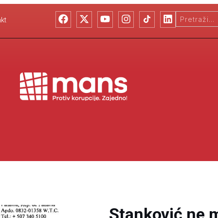
kt
Stanković ne 