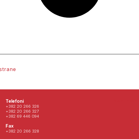
 strane
Posjeti nas 
Telefoni
+382 20 266 326
+382 20 266 327
+382 69 446 094
Fax
+382 20 266 328