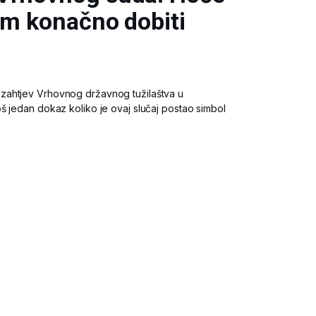
kom konačno dobiti
zahtjev Vrhovnog državnog tužilaštva u
š jedan dokaz koliko je ovaj slučaj postao simbol