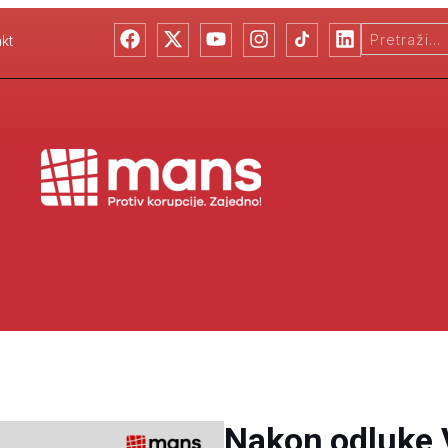
kt
Nakon odluke 