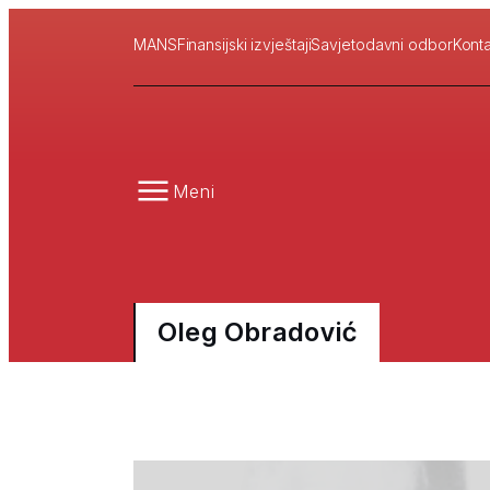
MANS
Finansijski izvještaji
Savjetodavni odbor
Konta
Meni
Oleg Obradović