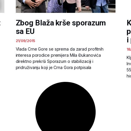
t
Zbog Blaža krše sporazum
K
sa EU
p
i
21/09/2015
Vlada Crne Gore se sprema da zarad profitnih
18
interesa porodice premijera Mila Đukanovića
Kl
direktno prekrši Sporazum o stabilizaciji i
In
pridruživanju koji je Crna Gora potpisala
55
hi