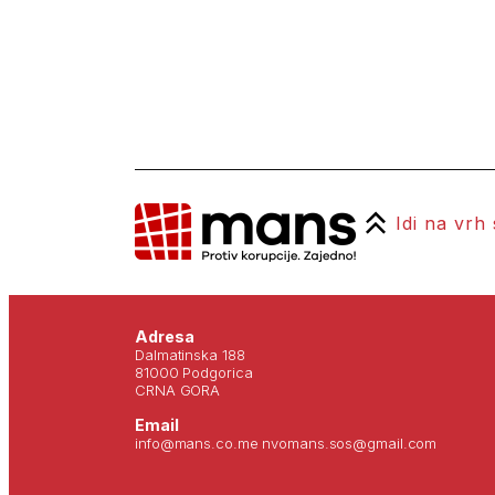
Idi na vrh
Adresa
Dalmatinska 188
81000 Podgorica
CRNA GORA
Email
info@mans.co.me nvomans.sos@gmail.com