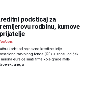
reditni podsticaj za
remijerovu rodbinu, kumove
 prijatelje
/08/2015
jučnu korist od najnovine kreditne linije
vesticiono razvojnog fonda (IRF) u iznosu od čak
 miliona eura će imati firme koje grade male
droelektrane, a