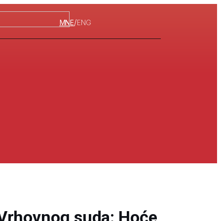
/
MNE
ENG
Vrhovnog suda: Hoće