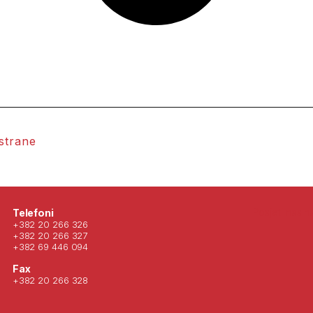
 strane
Posjeti nas 
Telefoni
+382 20 266 326
+382 20 266 327
+382 69 446 094
Fax
+382 20 266 328