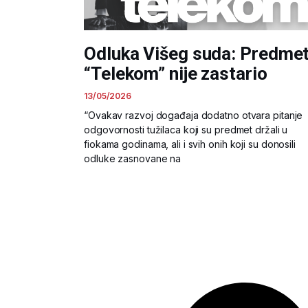
Odluka Višeg suda: Predme
“Telekom” nije zastario
13/05/2026
“Ovakav razvoj događaja dodatno otvara pitanje
odgovornosti tužilaca koji su predmet držali u
fiokama godinama, ali i svih onih koji su donosili
odluke zasnovane na