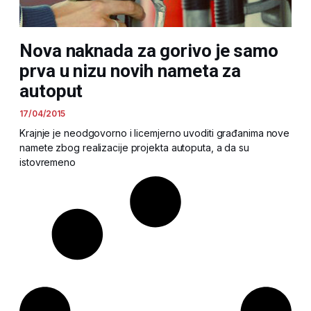
Nova naknada za gorivo je samo
prva u nizu novih nameta za
autoput
17/04/2015
Krajnje je neodgovorno i licemjerno uvoditi građanima nove
namete zbog realizacije projekta autoputa, a da su
istovremeno