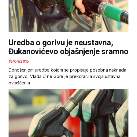
Uredba o gorivu je neustavna,
Đukanovićevo objašnjenje sramno
19/04/2015
Donošenjem uredbe kojom se propisuje posebna naknada
za gorivo, Vlada Crne Gore je prekoračila svoja ustavna
ovlašćenja