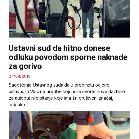
Ustavni sud da hitno donese
odluku povodom sporne naknade
za gorivo
24/04/2015
Saopštenje Ustavnog suda da u predmetu ocjene
ustavnosti Vladine uredbe kojom se uvode nove dažbine
za autoput nije pitanje koje ima širi društveni značaj,
jednako