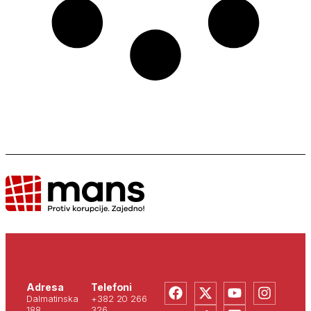
Adresa
Telefoni
Dalmatinska
+382 20 266
188
326