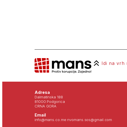
Idi na vrh
Adresa
Dalmatinska 188
81000 Podgorica
CRNA GORA
Email
info@mans.co.me nvomans.sos@gmail.com