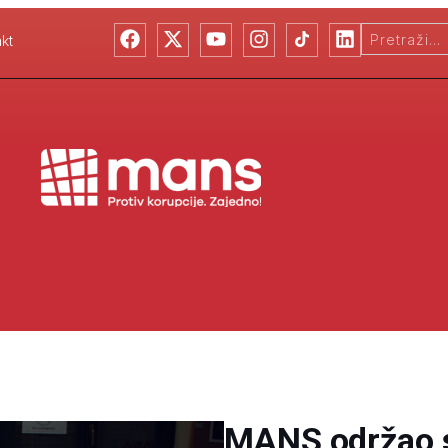
kt
MANS održao 