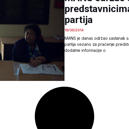
predstavnicima
partija
19/05/2014
MANS je danas održao sastanak sa 
partija vezano za praćenje predsto
dodatne informacije o