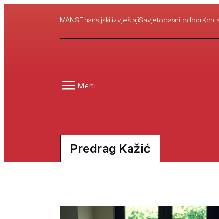
MANS
Finansijski izvještaji
Savjetodavni odbor
Konta
Meni
Predrag Kažić