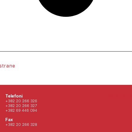
 strane
Posjeti nas 
Telefoni
+382 20 266 326
+382 20 266 327
+382 69 446 094
Fax
+382 20 266 328