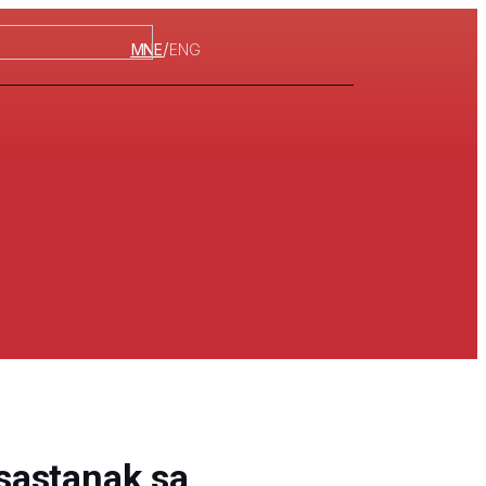
/
MNE
ENG
sastanak sa