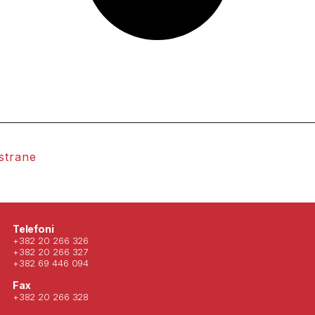
 strane
Posjeti nas 
Telefoni
+382 20 266 326
+382 20 266 327
+382 69 446 094
Fax
+382 20 266 328