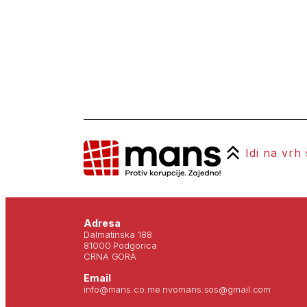
Idi na vrh
Adresa
Dalmatinska 188
81000 Podgorica
CRNA GORA
Email
info@mans.co.me nvomans.sos@gmail.com