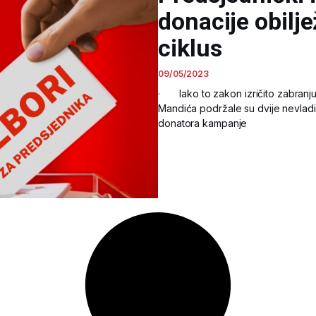
donacije obiljež
ciklus
09/05/2023
· Iako to zakon izričito zabranj
Mandića podržale su dvije nevlad
donatora kampanje