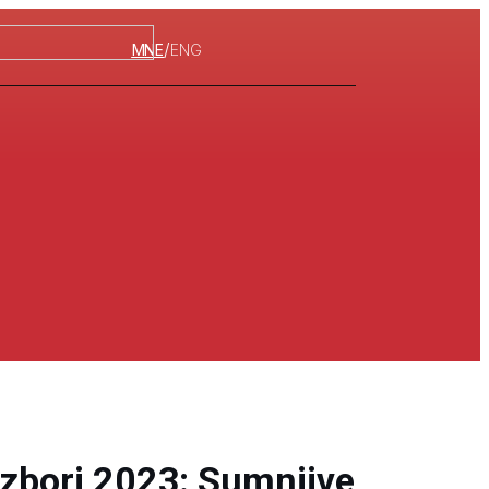
/
MNE
ENG
izbori 2023: Sumnjive