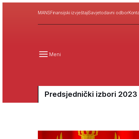
MANS
Finansijski izvještaji
Savjetodavni odbor
Konta
Meni
Predsjednički izbori 2023