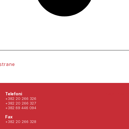
 strane
Posjeti nas 
Telefoni
+382 20 266 326
+382 20 266 327
+382 69 446 094
Fax
+382 20 266 328