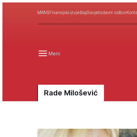
MANS
Finansijski izvještaji
Savjetodavni odbor
Konta
Meni
Rade Milošević