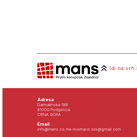
Idi na vrh
Adresa
Dalmatinska 188
81000 Podgorica
CRNA GORA
Email
info@mans.co.me nvomans.sos@gmail.com