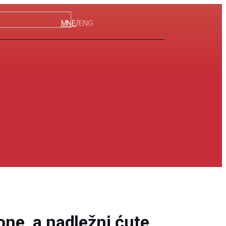
/
MNE
ENG
one, a nadležni ćute