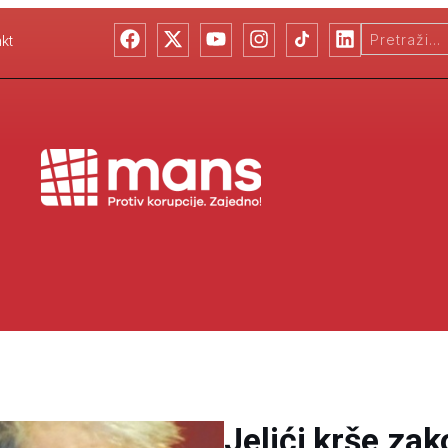
kt
Jelići krše zak