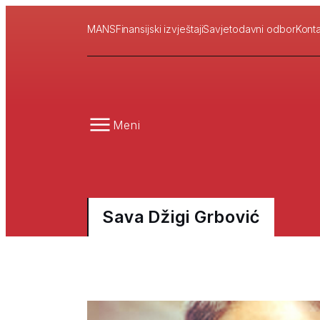
MANS
Finansijski izvještaji
Savjetodavni odbor
Konta
Meni
Sava Džigi Grbović