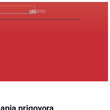
/
MNE
ENG
anja prigovora