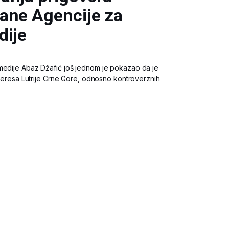
ane Agencije za
dije
medije Abaz Džafić još jednom je pokazao da je
interesa Lutrije Crne Gore, odnosno kontroverznih