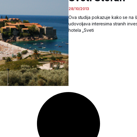
28/10/2013
Ova studija pokazuje kako se na š
udovoljava interesima stranih inve
hotela „Sveti