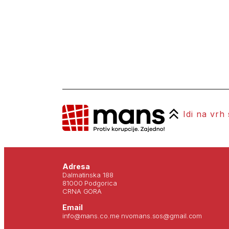
Idi na vrh
Adresa
Dalmatinska 188
81000 Podgorica
CRNA GORA
Email
info@mans.co.me nvomans.sos@gmail.com