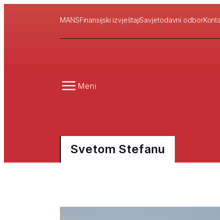
MANS
Finansijski izvještaji
Savjetodavni odbor
Konta
Meni
Svetom Stefanu