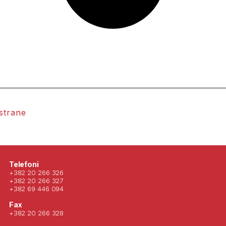
 strane
Posjeti nas 
Telefoni
+382 20 266 326
+382 20 266 327
+382 69 446 094
Fax
+382 20 266 328