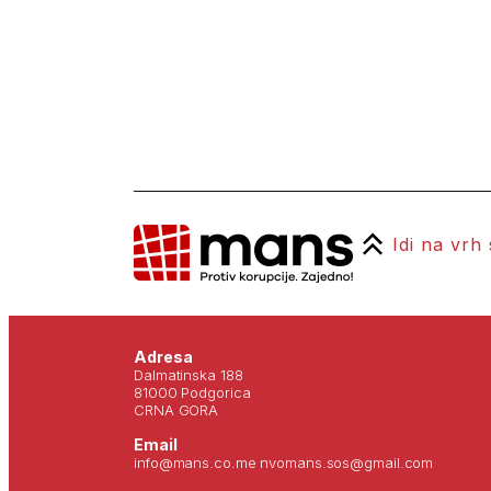
Idi na vrh
Adresa
Dalmatinska 188
81000 Podgorica
CRNA GORA
Email
info@mans.co.me nvomans.sos@gmail.com