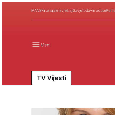
MANS
Finansijski izvještaji
Savjetodavni odbor
Konta
Meni
TV Vijesti