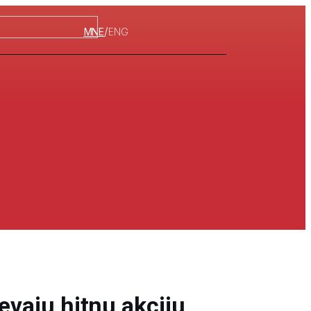
/
MNE
ENG
jevaju hitnu akciju