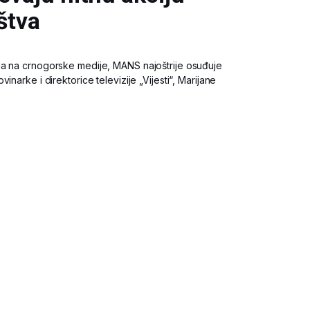
aštva
da na crnogorske medije, MANS najoštrije osuđuje
inarke i direktorice televizije „Vijesti“, Marijane