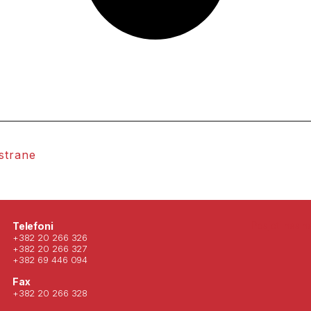
 strane
Posjeti nas 
Telefoni
+382 20 266 326
+382 20 266 327
+382 69 446 094
Fax
+382 20 266 328