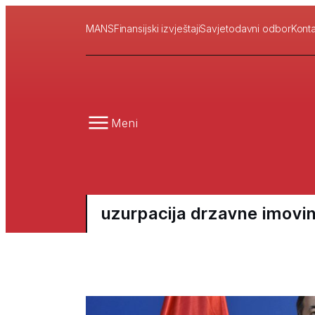
MANS
Finansijski izvještaji
Savjetodavni odbor
Konta
Meni
uzurpacija drzavne imovi