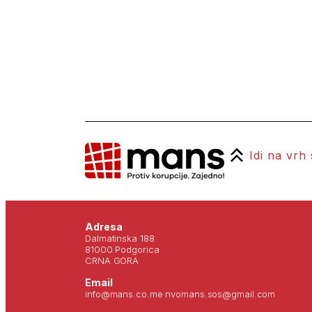
Idi na vrh
Adresa
Dalmatinska 188
81000 Podgorica
CRNA GORA
Email
info@mans.co.me nvomans.sos@gmail.com