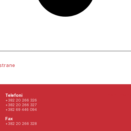
 strane
Posjeti nas 
Telefoni
+382 20 266 326
+382 20 266 327
+382 69 446 094
Fax
+382 20 266 328