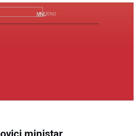
/
MNE
ENG
vici ministar