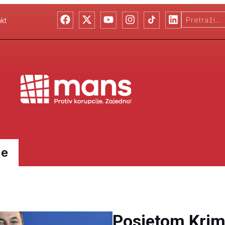
kt
ne
Posjetom Krimo